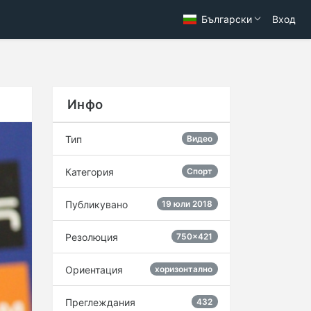
Български
Вход
Инфо
Тип
Видео
Категория
Спорт
Публикувано
19 юли 2018
Резолюция
750×421
Ориентация
хоризонтално
Преглеждания
432