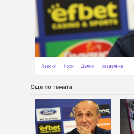
Левски
Роси
Делио
разделиха
Още по темата