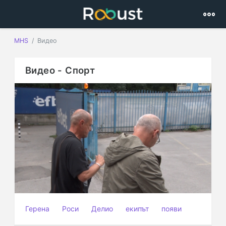
MHS
Видео
Видео - Спорт
Герена
Роси
Делио
екипът
появи