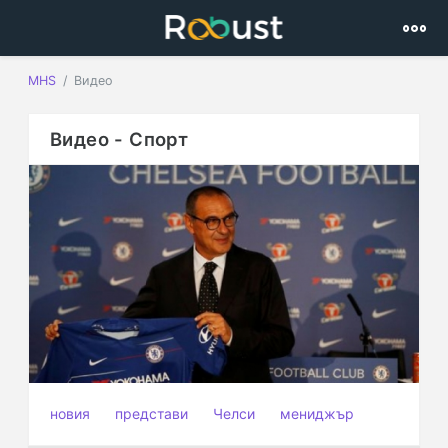
MHS
Видео
Видео - Спорт
новия
представи
Челси
мениджър