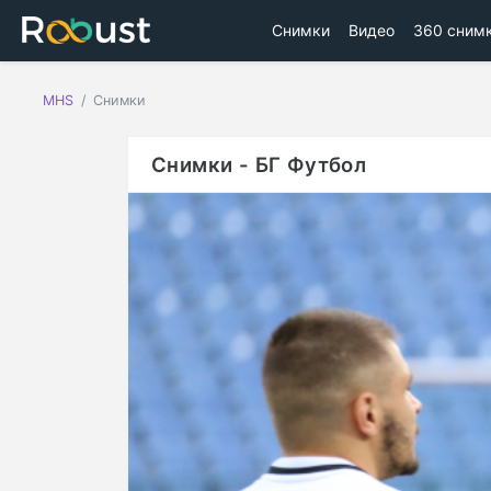
Снимки
Видео
360 сним
MHS
Снимки
Снимки - БГ Футбол