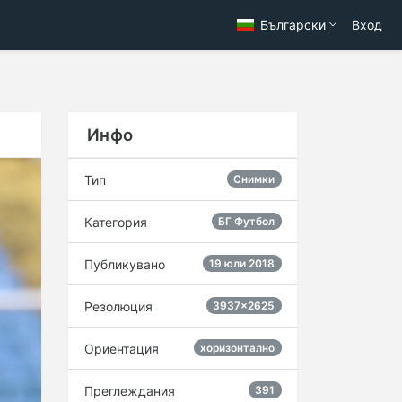
Български
Вход
Инфо
Тип
Снимки
Категория
БГ Футбол
Публикувано
19 юли 2018
Резолюция
3937×2625
Ориентация
хоризонтално
Преглеждания
391