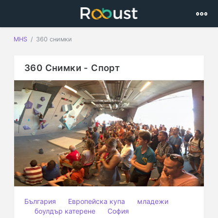
MHS
360 снимки
360 Снимки - Спорт
България
Европейска купа
младежи
боулдър катерене
София