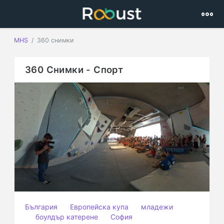
MHS
360 снимки
360 Снимки - Спорт
България
Европейска купа
младежи
боулдър катерене
София