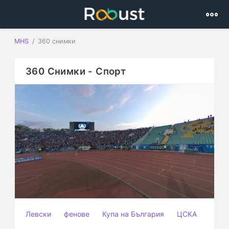
MHS
360 снимки
360 Снимки - Спорт
Левски
фенове
Купа на България
ЦСКА